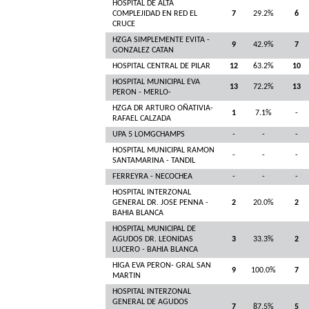
HOSPITAL DE ALTA
COMPLEJIDAD EN RED EL
7
29.2%
6
CRUCE
HZGA SIMPLEMENTE EVITA -
9
42.9%
7
GONZALEZ CATAN
HOSPITAL CENTRAL DE PILAR
12
63.2%
10
HOSPITAL MUNICIPAL EVA
13
72.2%
13
PERON - MERLO-
HZGA DR ARTURO OÑATIVIA-
1
7.1%
-
RAFAEL CALZADA
UPA 5 LOMGCHAMPS
-
-
-
HOSPITAL MUNICIPAL RAMON
-
-
-
SANTAMARINA - TANDIL
FERREYRA - NECOCHEA
-
-
-
HOSPITAL INTERZONAL
GENERAL DR. JOSE PENNA -
2
20.0%
2
BAHIA BLANCA
HOSPITAL MUNICIPAL DE
AGUDOS DR. LEONIDAS
3
33.3%
2
LUCERO - BAHIA BLANCA
HIGA EVA PERON- GRAL SAN
9
100.0%
7
MARTIN
HOSPITAL INTERZONAL
GENERAL DE AGUDOS
7
87.5%
5