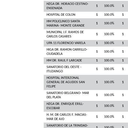
HZGA DR. HORACIO CESTINO-
1
100.0%
1
ENSENADA
HOSPITAL DE COLON
1
100.0%
1
HM POLICLINICO SANTA
1
100.0%
1
MARINA- MONTE GRANDE
MUNICIPAL J.F. RAMOS DE
1
100.0%
1
CARLOS CASARES
UPA 11 FLORENCIO VARELA
1
100.0%
1
HIGA DR. RAMON CARRILLO-
1
100.0%
1
CIUDADELA
HM DR. RAUL F LARCADE
1
100.0%
1
SANATORIO DEL OESTE -
1
100.0%
1
ITUZAINGO
HOSPITAL INTERZONAL
GENERAL DE AGUDOS SAN
1
100.0%
1
FELIPE
SANATORIO BELGRANO- MAR
1
100.0%
1
DEL PLATA
HZGA DR. ENRIQUE ERILL-
1
100.0%
1
ESCOBAR
H. M. DR CARLOS F. MACIAS-
1
100.0%
1
MAR DE AJO
SANATORIO DE LA TRINIDAD-
1
100.0%
1