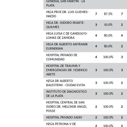
GENERAL SAN MARTIN - LA
PLATA
HIGA PROF.DR. LUIS GUEMES-
7
87.5%
7
HAEDO
HIGA DR. ISIDORO IRIARTE-
3
50.0%
2
QUILMES
HIGA LUISA C DE GANDULFO-
4
80.0%
4
LOMAS DE ZAMORA
HIGA DR ALBERTO ANTRANIK
4
80.0%
2
EURNEKIAN
HOSPITAL PRIVADO DE
4
100.0%
3
COMUNIDAD
HOSPITAL DE TRAUMA Y
EMERGENCIAS DR. FEDERICO
3
100.0%
3
ABETE
HZGA DR ALBERTO
3
100.0%
2
BALESTRINI - CIUDAD EVITA
INSTITUTO DE DIAGNOSTICO
3
100.0%
2
DE LA PLATA
HOSPITAL CENTRAL DE SAN
ISIDRO DR. MELCHOR ANGEL
2
100.0%
2
POSSE
HOSPITAL PRIVADO SADIV
2
100.0%
2
HZGA PETRONA V DE
2
100.0%
2