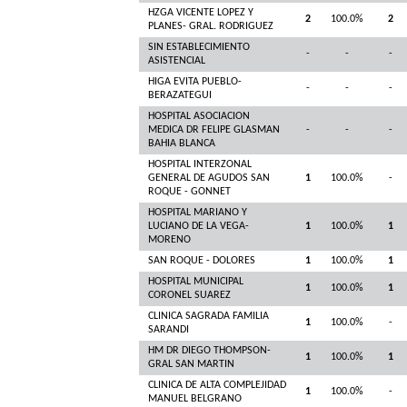
HZGA VICENTE LOPEZ Y
2
100.0%
2
PLANES- GRAL. RODRIGUEZ
SIN ESTABLECIMIENTO
-
-
-
ASISTENCIAL
HIGA EVITA PUEBLO-
-
-
-
BERAZATEGUI
HOSPITAL ASOCIACION
MEDICA DR FELIPE GLASMAN
-
-
-
BAHIA BLANCA
HOSPITAL INTERZONAL
GENERAL DE AGUDOS SAN
1
100.0%
-
ROQUE - GONNET
HOSPITAL MARIANO Y
LUCIANO DE LA VEGA-
1
100.0%
1
MORENO
SAN ROQUE - DOLORES
1
100.0%
1
HOSPITAL MUNICIPAL
1
100.0%
1
CORONEL SUAREZ
CLINICA SAGRADA FAMILIA
1
100.0%
-
SARANDI
HM DR DIEGO THOMPSON-
1
100.0%
1
GRAL SAN MARTIN
CLINICA DE ALTA COMPLEJIDAD
1
100.0%
-
MANUEL BELGRANO