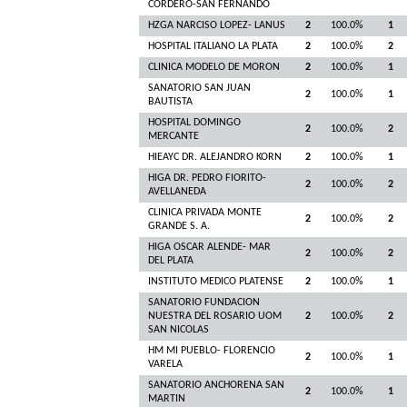
CORDERO-SAN FERNANDO
HZGA NARCISO LOPEZ- LANUS
2
100.0%
1
HOSPITAL ITALIANO LA PLATA
2
100.0%
2
CLINICA MODELO DE MORON
2
100.0%
1
SANATORIO SAN JUAN
2
100.0%
1
BAUTISTA
HOSPITAL DOMINGO
2
100.0%
2
MERCANTE
HIEAYC DR. ALEJANDRO KORN
2
100.0%
1
HIGA DR. PEDRO FIORITO-
2
100.0%
2
AVELLANEDA
CLINICA PRIVADA MONTE
2
100.0%
2
GRANDE S. A.
HIGA OSCAR ALENDE- MAR
2
100.0%
2
DEL PLATA
INSTITUTO MEDICO PLATENSE
2
100.0%
1
SANATORIO FUNDACION
NUESTRA DEL ROSARIO UOM
2
100.0%
2
SAN NICOLAS
HM MI PUEBLO- FLORENCIO
2
100.0%
1
VARELA
SANATORIO ANCHORENA SAN
2
100.0%
1
MARTIN