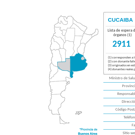
CUCAIBA
Lista de espera 
órganos (1)
2911
(1) corresponden a l
(2) con donante fall
(3) originados en es
(4) donantes reales 
Ministro de Salu
Provinci
Responsabl
Direcció
Código Posta
Teléfon
Fa
Sitio we