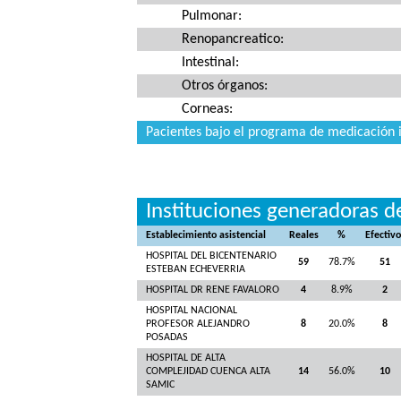
Pulmonar:
Renopancreatico:
Intestinal:
Otros órganos:
Corneas:
Pacientes bajo el programa de medicación
Instituciones generadoras d
Establecimiento asistencial
Reales
%
Efectivo
HOSPITAL DEL BICENTENARIO
59
78.7%
51
ESTEBAN ECHEVERRIA
HOSPITAL DR RENE FAVALORO
4
8.9%
2
HOSPITAL NACIONAL
PROFESOR ALEJANDRO
8
20.0%
8
POSADAS
HOSPITAL DE ALTA
COMPLEJIDAD CUENCA ALTA
14
56.0%
10
SAMIC