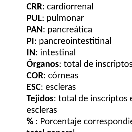
CRR
:
cardiorrenal
PUL
:
pulmonar
PAN
:
pancreática
PI
:
pancreointestitinal
IN
:
intestinal
Órganos
:
total de inscripto
COR
:
córneas
ESC
:
escleras
Tejidos
:
total de inscriptos 
escleras
%
: Porcentaje correspondien