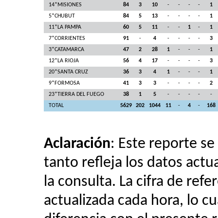
14*MISIONES
84
3
10
-
-
-
-
1
5*CHUBUT
84
5
13
-
-
-
-
1
11*LA PAMPA
60
5
11
-
-
1
-
1
7*CORRIENTES
91
-
4
-
-
-
-
3
3*CATAMARCA
47
2
28
1
-
-
-
1
12*LA RIOJA
56
4
17
-
-
-
-
3
20*SANTA CRUZ
36
3
4
1
-
-
-
1
9*FORMOSA
41
3
3
-
-
-
-
2
23*TIERRA DEL FUEGO
38
1
5
-
-
-
-
-
TOTAL
5629
202
1044
11
-
4
-
168
Aclaración
: Este reporte se
tanto refleja los datos act
la consulta. La cifra de refe
actualizada cada hora, lo 