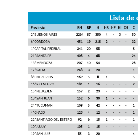
Lista de
Provincia
RN
RP
H
HR
HP
HI
CH
C
2*BUENOS AIRES
2264
87
350
4
-
3
-
50
6*CORDOBA
451
19
218
2
-
-
-
32
1*CAPITAL FEDERAL
341
20
58
-
-
-
-
8
21*SANTA FE
408
4
68
-
-
-
-
24
13*MENDOZA
207
10
54
-
-
-
-
26
17*SALTA
248
3
20
-
-
-
-
1
8*ENTRE RIOS
169
5
8
1
-
-
-
5
16*RIO NEGRO
181
1
16
-
-
-
-
2
15*NEUQUEN
157
2
23
-
-
-
-
-
18*SAN JUAN
152
6
30
1
-
-
-
-
24*TUCUMAN
109
5
42
-
-
-
-
1
4*CHACO
123
4
12
-
-
-
-
1
22*SANTIAGO DEL ESTERO
92
6
15
1
-
-
-
1
10*JUJUY
105
1
15
-
-
-
-
-
19*SAN LUIS
85
3
20
-
-
-
-
4