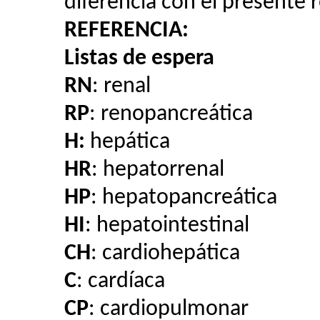
diferencia con el presente 
REFERENCIA:
Listas de espera
RN
:
renal
RP
:
renopancreática
H:
hepática
HR
:
hepatorrenal
HP
:
hepatopancreática
HI
:
hepatointestinal
CH
:
cardiohepática
C
:
cardíaca
CP
:
cardiopulmonar