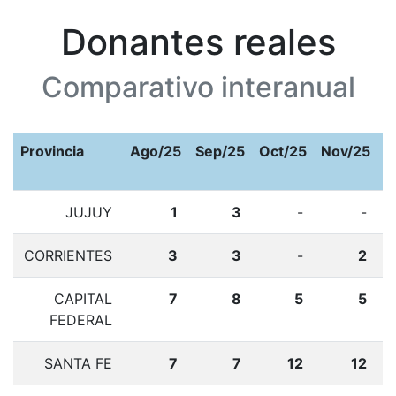
Donantes reales
Comparativo interanual
Provincia
Ago/25
Sep/25
Oct/25
Nov/25
D
JUJUY
1
3
-
-
CORRIENTES
3
3
-
2
CAPITAL
7
8
5
5
FEDERAL
SANTA FE
7
7
12
12