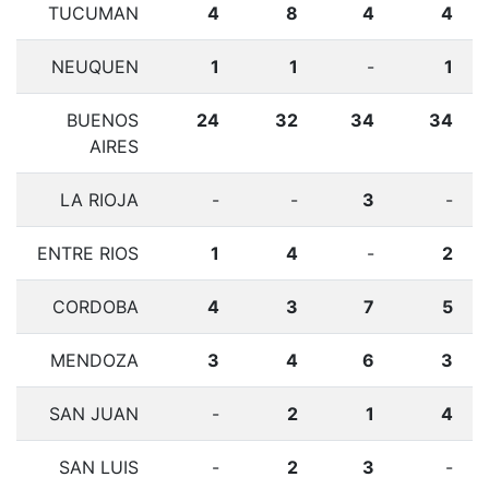
TUCUMAN
4
8
4
4
NEUQUEN
1
1
-
1
BUENOS
24
32
34
34
AIRES
LA RIOJA
-
-
3
-
ENTRE RIOS
1
4
-
2
CORDOBA
4
3
7
5
MENDOZA
3
4
6
3
SAN JUAN
-
2
1
4
SAN LUIS
-
2
3
-