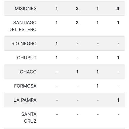
MISIONES
1
2
1
4
SANTIAGO
1
2
1
1
DEL ESTERO
RIO NEGRO
1
-
-
-
CHUBUT
1
-
1
1
CHACO
-
1
1
-
FORMOSA
-
-
1
-
LA PAMPA
-
-
-
1
SANTA
-
-
-
-
CRUZ